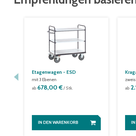
Etagenwagen - ESD
Krag
mit 3 Ebenen
zweis
678,00 €
2
ab
/ Stk.
ab
IN DEN WARENKORB
I