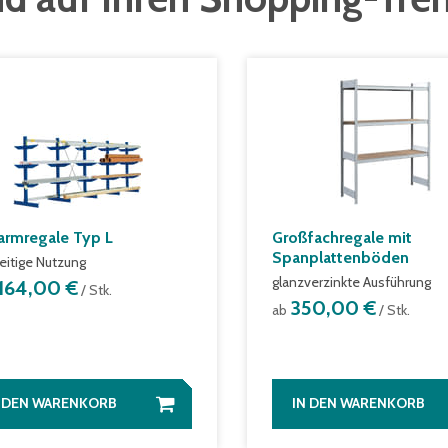
armregale Typ L
Großfachregale mit
Spanplattenböden
eitige Nutzung
glanzverzinkte Ausführung
.164,00 €
/ Stk.
350,00 €
ab
/ Stk.
N DEN WARENKORB
IN DEN WARENKORB