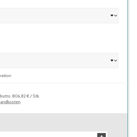
uration
Brutto
:
806,82 €
/
Stk.
sandkosten