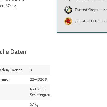
icherheit von
en 50 kg.
Trusted Shops — Ihr
geprüfter EHI Onli
sche Daten
Böden/Ebenen
3
ummer
22-43208
RAL 7015
Schiefergrau
57 kg