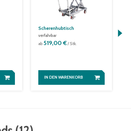
Scherenhubtisch
E
verfahrbar
5
519,00 €
ab
/ Stk.
a
IN DEN WARENKORB
nds
(
12
)