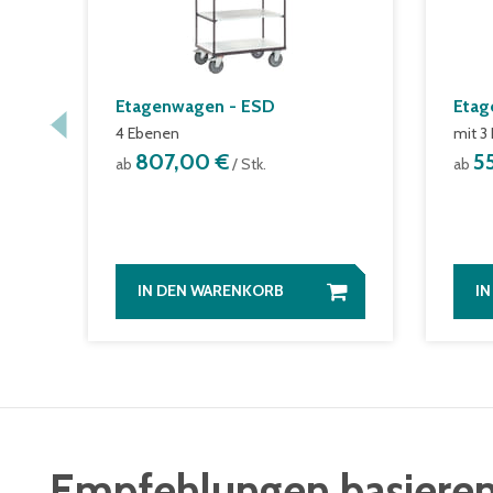
Etagenwagen - ESD
Etag
4 Ebenen
mit 3
807,00 €
5
ab
/ Stk.
ab
IN DEN WARENKORB
I
Empfehlungen basieren