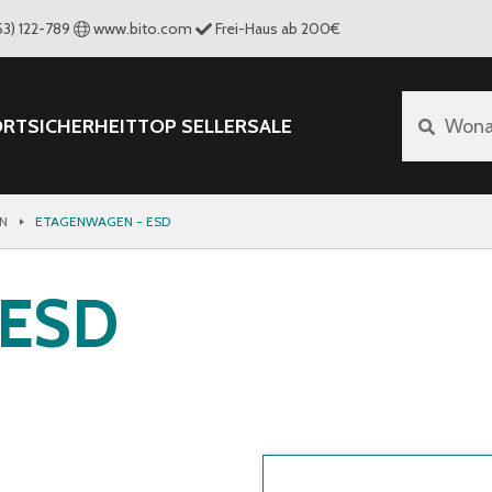
53) 122-789
www.bito.com
Frei-Haus ab 200€
ORT
SICHERHEIT
TOP SELLER
SALE
Wona
N
ETAGENWAGEN - ESD
 ESD