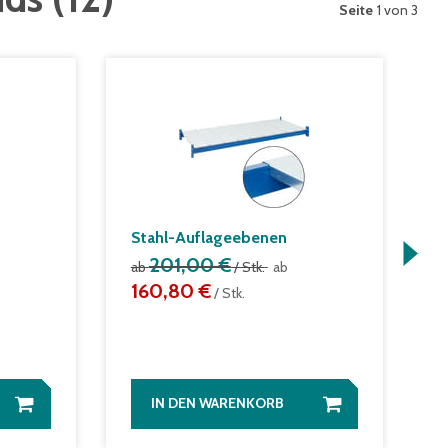
Seite
1 von 3
Stahl-Auflageebenen
T
201,00 €
f
ab
/ Stk.
ab
160,80 €
a
/ Stk.
IN DEN WARENKORB