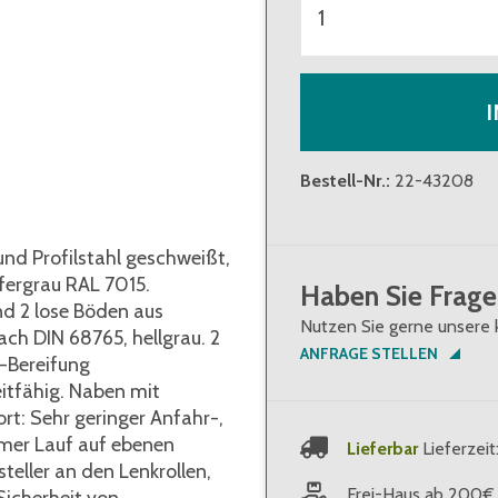
Bestell-Nr.
:
22-43208
 und Profilstahl geschweißt,
efergrau RAL 7015.
Haben Sie Frage
nd 2 lose Böden aus
Nutzen Sie gerne unsere 
ach DIN 68765, hellgrau. 2
ANFRAGE STELLEN
-Bereifung
eitfähig. Naben mit
rt: Sehr geringer Anfahr-,
mer Lauf auf ebenen
Lieferbar
Lieferzeit
steller an den Lenkrollen,
Frei-Haus ab 200€