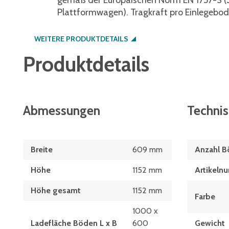
gemäß der Europäischen Norm EN 1757-3 (S
Plattformwagen). Tragkraft pro Einlegebod
WEITERE PRODUKTDETAILS
Produktdetails
Abmessungen
Techni
Breite
609 mm
Anzahl 
Höhe
1152 mm
Artikeln
Höhe gesamt
1152 mm
Farbe
1000 x
Ladefläche Böden L x B
600
Gewicht