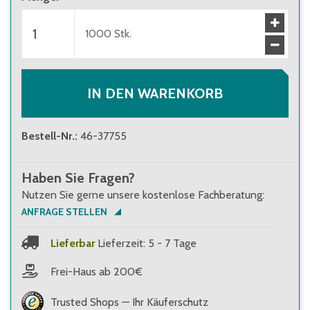
137,30 €
(
0,14 €
/
Stk.
)
Brutto
:
163,39 €
(
0,17 €
/
Stk.
)
ab 3 Verpackungseinheiten
1000
Stk.
123,80 €
(
0,12 €
/
Stk.
)
Brutto
:
147,32 €
(
0,14 €
/
Stk.
)
ab 5 Verpackungseinheiten
119,30 €
(
0,12 €
/
Stk.
)
Brutto
:
141,97 €
(
0,14 €
/
Stk.
)
IN DEN WARENKORB
Bestell-Nr.
:
46-37755
Haben Sie Fragen?
Nutzen Sie gerne unsere kostenlose Fachberatung:
ANFRAGE STELLEN
Lieferbar
Lieferzeit: 5 - 7 Tage
Frei-Haus ab 200€
Trusted Shops — Ihr Käuferschutz