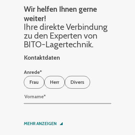
Wir helfen Ihnen gerne
weiter!
Ihre di­rek­te Ver­bin­dung
zu den Ex­per­ten von
BITO-La­ger­tech­nik.
Kontaktdaten
Anrede
*
Frau
Herr
Divers
Vorname
*
Nachname
*
MEHR ANZEIGEN