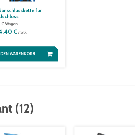
anschlusskette für
dschloss
 + C Wagen
4,40 €
/ Stk.
N DEN WARENKORB
ant
(
12
)