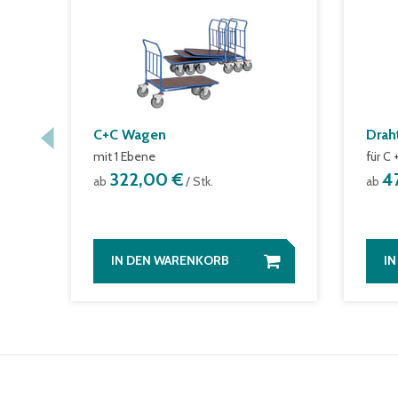
C+C Wagen
Drah
mit 1 Ebene
für C
322,00 €
4
ab
/ Stk.
ab
IN DEN WARENKORB
I