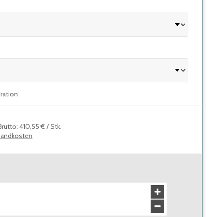
uration
Brutto
:
410,55 €
/
Stk.
sandkosten