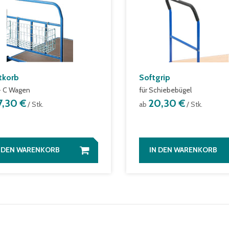
tkorb
Softgrip
 + C Wagen
für Schiebebügel
7,30 €
20,30 €
/ Stk.
ab
/ Stk.
N DEN WARENKORB
IN DEN WARENKORB