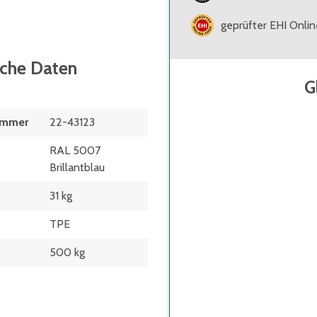
geprüfter EHI Onli
sche Daten
G
ummer
22-43123
RAL 5007
Brillantblau
31 kg
TPE
500 kg