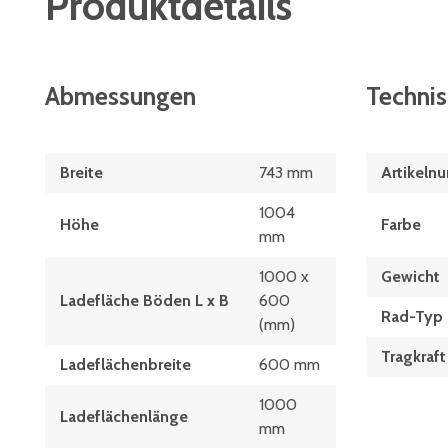
Produktdetails
Abmessungen
Techni
Breite
743 mm
Artikeln
1004
Höhe
Farbe
mm
1000 x
Gewicht
Ladefläche Böden L x B
600
Rad-Typ
(mm)
Tragkraft
Ladeflächenbreite
600 mm
1000
Ladeflächenlänge
mm