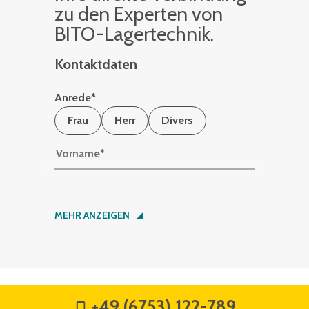
zu den Ex­per­ten von
BITO-La­ger­tech­nik.
Kontaktdaten
Anrede
*
Frau
Herr
Divers
Vorname
*
Nachname
*
MEHR ANZEIGEN
Firma
*
+49 (6753) 122-789