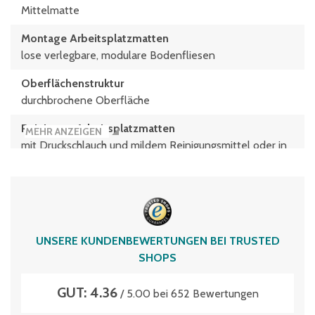
Mittelmatte
Montage Arbeitsplatzmatten
lose verlegbare, modulare Bodenfliesen
Oberflächenstruktur
durchbrochene Oberfläche
Reinigung Arbeitsplatzmatten
MEHR ANZEIGEN
mit Druckschlauch und mildem Reinigungsmittel oder in
einer Spülmaschiene reinigen
Rutschfestigkeit Arbeitsplatzmatten
R10 nach EN13554
Witterungsbeständigkeit
UNSERE KUNDENBEWERTUNGEN BEI TRUSTED
für nasse und trockene Innenbereiche
SHOPS
GUT: 4.36
/ 5.00 bei 652 Bewertungen