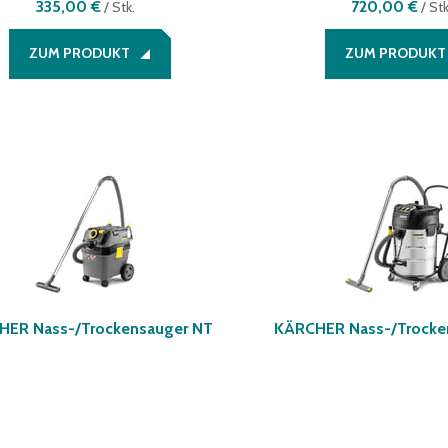
335,00 €
720,00 €
/
Stk.
/
Stk
ZUM PRODUKT
ZUM PRODUKT
HER Nass-/Trockensauger NT
KÄRCHER Nass-/Trocke
30/1 Ap L
70/3 Me Tc
(
erhältlich in einer Variante
)
(
erhältlich in einer Va
440,00 €
1.245,00 €
/
Stk.
/
St
ZUM PRODUKT
ZUM PRODUKT