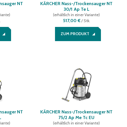
nsauger NT
KÄRCHER Nass-/Trockensauger NT
30/1 Ap Te L
riante
)
(
erhältlich in einer Variante
)
517,00 €
.
/
Stk.
ZUM PRODUKT
nsauger NT
KÄRCHER Nass-/Trockensauger NT
L
75/2 Ap Me Tc EU
riante
)
(
erhältlich in einer Variante
)