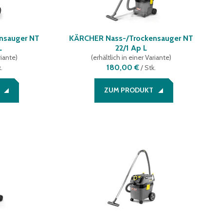
nsauger NT
KÄRCHER Nass-/Trockensauger NT
L
22/1 Ap L
riante
)
(
erhältlich in einer Variante
)
180,00 €
.
/
Stk.
ZUM PRODUKT