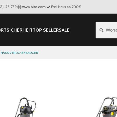
53) 122-789
www.bito.com
Frei-Haus ab 200€
ORT
SICHERHEIT
TOP SELLER
SALE
Wona
NASS-/TROCKENSAUGER