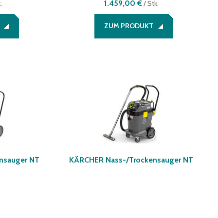
1.459,00 €
.
/
Stk.
ZUM PRODUKT
nsauger NT
KÄRCHER Nass-/Trockensauger NT
50/1 Tact Te M
riante
)
(
erhältlich in einer Variante
)
995,00 €
k.
/
Stk.
ZUM PRODUKT