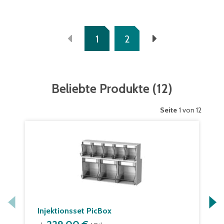
1
2
Beliebte Produkte
(
12
)
Seite
1 von 12
Injektionsset PicBox