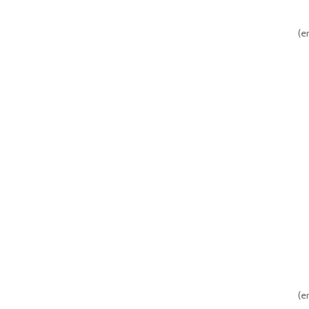
(
er
(
er