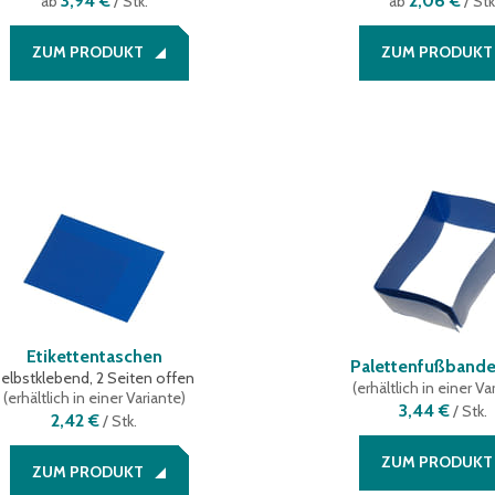
3,94 €
2,06 €
ab
/ Stk.
ab
/ Stk
ZUM PRODUKT
ZUM PRODUKT
Etikettentaschen
Palettenfußbande
selbstklebend, 2 Seiten offen
(
erhältlich in einer Va
(
erhältlich in einer Variante
)
3,44 €
/
Stk.
2,42 €
/
Stk.
ZUM PRODUKT
ZUM PRODUKT