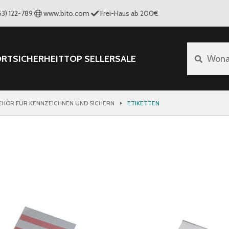
53) 122-789
www.bito.com
Frei-Haus ab 200€
ORT
SICHERHEIT
TOP SELLER
SALE
Wona
HÖR FÜR KENNZEICHNEN UND SICHERN
ETIKETTEN