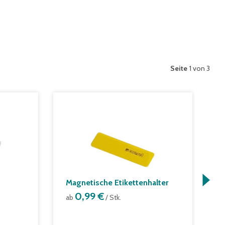
Seite
1 von 3
Magnetische Etikettenhalter
E
0,99 €
s
ab
/ Stk.
a