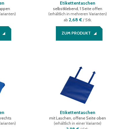
en
Etikettentaschen
appen
selbstklebend, 1 Seite offen
Varianten
)
(
erhältlich in mehreren Varianten
)
2,68 €
.
ab
/ Stk.
ZUM PRODUKT
en
Etikettentaschen
 rechts
mit Laschen, offene Seite oben
Varianten
)
(
erhältlich in einer Variante
)