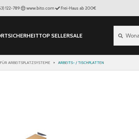
53) 122-789
www.bito.com
Frei-Haus ab 200€
ORT
SICHERHEIT
TOP SELLER
SALE
Wona
FÜR ARBEITSPLATZSYSTEME
ARBEITS- / TISCHPLATTEN