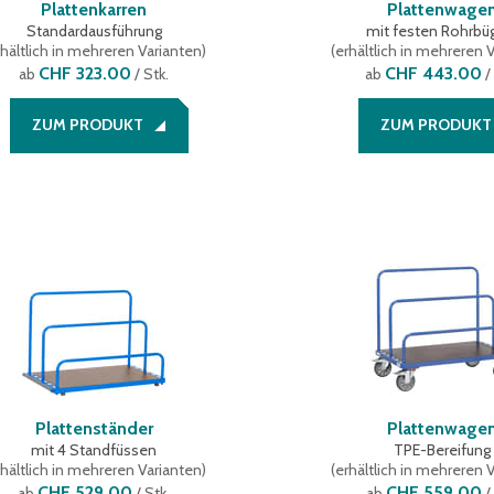
Plattenkarren
Plattenwage
Standardausführung
mit festen Rohrbü
hältlich in mehreren Varianten
)
(
erhältlich in mehreren 
CHF 323.00
CHF 443.00
ab
/ Stk.
ab
/
ZUM PRODUKT
ZUM PRODUKT
Plattenständer
Plattenwage
mit 4 Standfüssen
TPE-Bereifung
hältlich in mehreren Varianten
)
(
erhältlich in mehreren 
CHF 529.00
CHF 559.00
ab
/ Stk.
ab
/