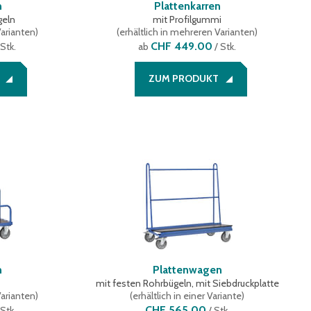
n
Plattenkarren
geln
mit Profilgummi
Varianten
)
(
erhältlich in mehreren Varianten
)
CHF 449.00
 Stk.
ab
/ Stk.
ZUM PRODUKT
n
Plattenwagen
mit festen Rohrbügeln, mit Siebdruckplatte
Varianten
)
(
erhältlich in einer Variante
)
CHF 565.00
 Stk.
/
Stk.