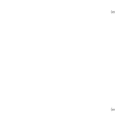
300 x 95 (mm)
(
1
)
500 x 150 (mm)
(
2
)
(
er
500 x 200 (mm)
(
2
)
(
er