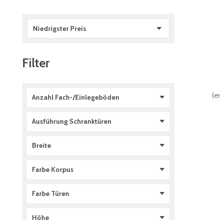
Niedrigster Preis
Filter
(
er
Anzahl Fach-/Einlegeböden
0
(
4
)
Ausführung Schranktüren
1
(
3
)
2
(
1
)
mit Schiebetüren
(
2
)
Breite
mit Flügeltüren 110°
(
2
)
1200 mm
(
2
)
Farbe Korpus
1600 mm
(
1
)
930 mm
(
1
)
RAL 7035 Lichtgrau
(
4
)
Farbe Türen
RAL 7035 Lichtgrau
(
4
)
Höhe