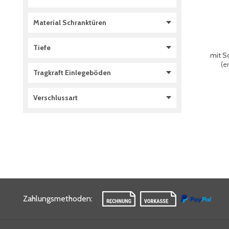
790 mm
(
4
)
Material Schranktüren
500 mm
(
4
)
Stahl
(
4
)
Tiefe
mit S
400 mm
(
4
)
(
er
Tragkraft Einlegeböden
500 mm
(
4
)
70 kg
(
3
)
Verschlussart
Zentralverschluss
(
2
)
3-Riegel-Verschluss
(
2
)
Zahlungsmethoden
: