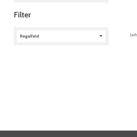
Filter
(
erh
Regalfeld
Anbaufeld
(
1
)
Grundfeld
(
1
)