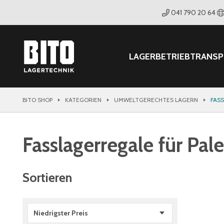
041 790 20 64
LAGER
BETRIEB
TRANS
BITO SHOP
KATEGORIEN
UMWELTGERECHTES LAGERN
FAS
Fasslagerregale für Pal
Sortieren
Niedrigster Preis