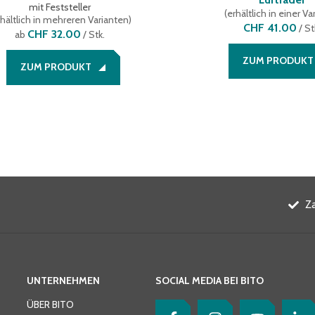
mit Feststeller
(
erhältlich in einer Va
hältlich in mehreren Varianten
)
CHF 41.00
/
St
CHF 32.00
ab
/ Stk.
ZUM PRODUKT
ZUM PRODUKT
Z
UNTERNEHMEN
SOCIAL MEDIA BEI BITO
ÜBER BITO