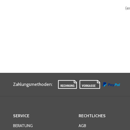
125 x 32 (mm)
(
3
)
400 kg
(
3
)
(
er
Zahlungsmethoden
:
SERVICE
RECHTLICHES
BERATUNG
AGB