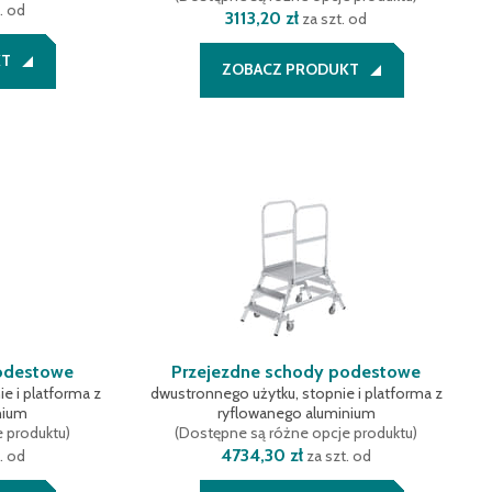
. od
3113,20 zł
za szt. od
KT
ZOBACZ PRODUKT
odestowe
Przejezdne schody podestowe
e i platforma z
dwustronnego użytku, stopnie i platforma z
nium
ryflowanego aluminium
e produktu
)
(
Dostępne są różne opcje produktu
)
4734,30 zł
. od
za szt. od