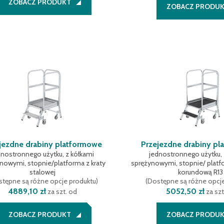
ZOBACZ PRODUKT
ZOBACZ PRODU
jezdne drabiny platformowe
Przejezdne drabiny p
dnostronnego użytku, z kółkami
jednostronnego użytku, 
nowymi, stopnie/platforma z kraty
sprężynowymi, stopnie/ platf
stalowej
korundową R13
tępne są różne opcje produktu
)
(
Dostępne są różne opcj
4889,10 zł
5052,50 zł
za szt. od
za szt
ZOBACZ PRODUKT
ZOBACZ PRODU