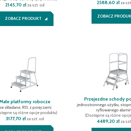
2588,60 zł
za szt
2145,70 zł
za szt. od
ZOBACZ PRODU
ZOBACZ PRODUKT
Przejezdne schody p
Małe platformy robocze
jednostronnego użytku, stopni
nie składane, R13, z poręczami
ryflowanego alumi
tępne są różne opcje produktu
)
(
Dostępne są różne opcj
3177,70 zł
za szt. od
4489,20 zł
za szt