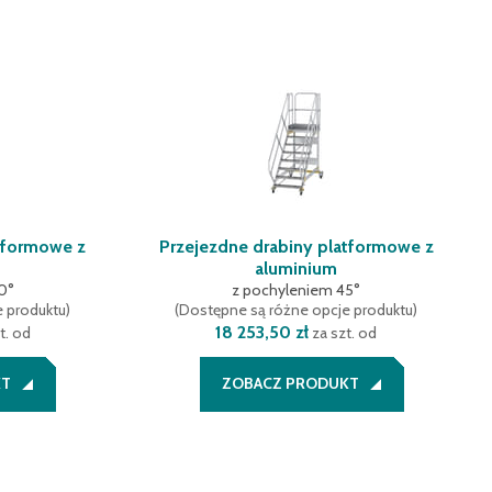
atformowe z
Przejezdne drabiny platformowe z
aluminium
0°
z pochyleniem 45°
e produktu
)
(
Dostępne są różne opcje produktu
)
18 253,50 zł
t. od
za szt. od
KT
ZOBACZ PRODUKT