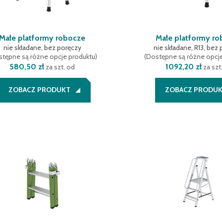
Małe platformy robocze
Małe platformy r
nie składane, bez poręczy
nie składane, R13, bez
tępne są różne opcje produktu
)
(
Dostępne są różne opcj
580,50 zł
1092,20 zł
za szt. od
za szt
ZOBACZ PRODUKT
ZOBACZ PRODU