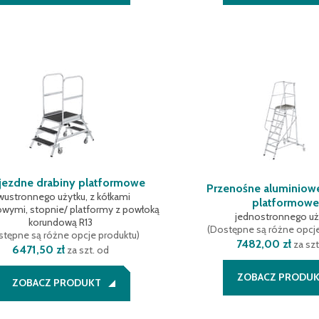
jezdne drabiny platformowe
Przenośne aluminiow
wustronnego użytku, z kółkami
platformow
wymi, stopnie/ platformy z powłoką
jednostronnego uż
korundową R13
(
Dostępne są różne opcj
tępne są różne opcje produktu
)
7482,00 zł
za szt
6471,50 zł
za szt. od
ZOBACZ PRODU
ZOBACZ PRODUKT