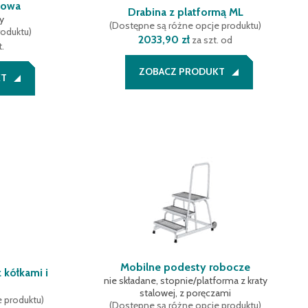
mowa
Drabina z platformą ML
y
(
Dostępne są różne opcje produktu
)
roduktu
)
2033,90 zł
za szt. od
t.
ZOBACZ PRODUKT
KT
Mobilne podesty robocze
 kółkami i
nie składane, stopnie/platforma z kraty
stalowej, z poręczami
e produktu
)
(
Dostępne są różne opcje produktu
)