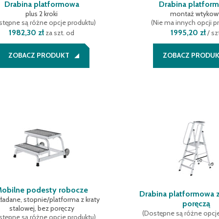
Drabina platformowa
Drabina platfor
plus 2 kroki
montaż wtykow
tępne są różne opcje produktu
)
(
Nie ma innych opcji p
1982,30 zł
1995,20 zł
za szt. od
/
sz
ZOBACZ PRODUKT
ZOBACZ PRODU
obilne podesty robocze
Drabina platformowa z
kładane, stopnie/platforma z kraty
poręczą
stalowej, bez poręczy
(
Dostępne są różne opcj
tępne są różne opcje produktu
)