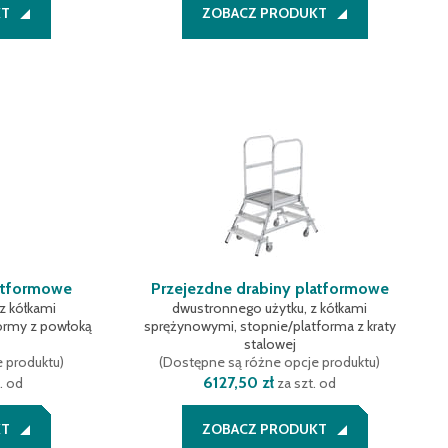
KT
ZOBACZ PRODUKT
latformowe
Przejezdne drabiny platformowe
z kółkami
dwustronnego użytku, z kółkami
ormy z powłoką
sprężynowymi, stopnie/platforma z kraty
stalowej
e produktu
)
(
Dostępne są różne opcje produktu
)
6127,50 zł
. od
za szt. od
KT
ZOBACZ PRODUKT