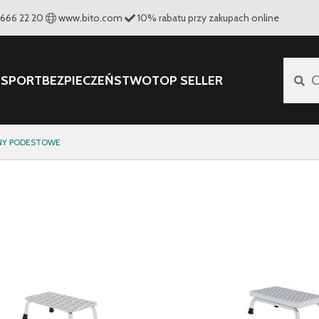
 666 22 20
www.bito.com
10
%
rabatu przy zakupach online
NSPORT
BEZPIECZEŃSTWO
TOP SELLER
C
NY PODESTOWE