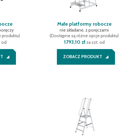
obocze
Małe platformy robocze
 poręczy
nie składane, z poręczami
e produktu
)
(
Dostępne są różne opcje produktu
)
1793,10 zł
. od
za szt. od
KT
ZOBACZ PRODUKT