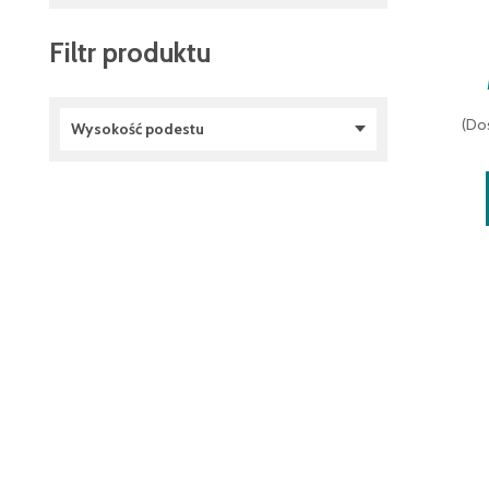
Filtr produktu
(
Dos
Wysokość podestu
1000 mm
(
6
)
1130 mm
(
2
)
1150 mm
(
3
)
1200 mm
(
6
)
1360 mm
(
1
)
1370 mm
(
1
)
1380 mm
(
2
)
1390 mm
(
1
)
1440 mm
(
5
)
1450 mm
(
1
)
1600 mm
(
2
)
1610 mm
(
2
)
1620 mm
(
1
)