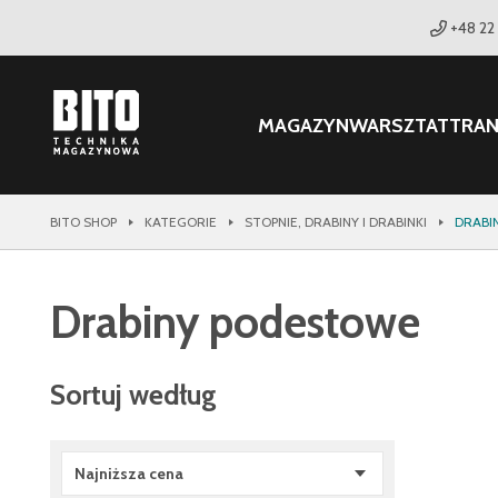
+48 22
MAGAZYN
WARSZTAT
TRA
BITO SHOP
KATEGORIE
STOPNIE, DRABINY I DRABINKI
DRABI
Drabiny podestowe
Sortuj według
Najniższa cena