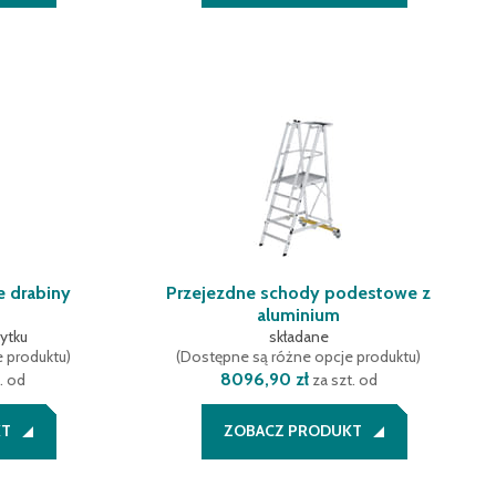
e drabiny
Przejezdne schody podestowe z
e
aluminium
ytku
składane
e produktu
)
(
Dostępne są różne opcje produktu
)
8096,90 zł
. od
za szt. od
KT
ZOBACZ PRODUKT