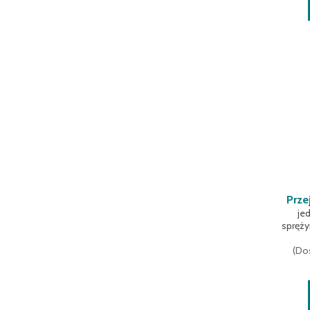
480 mm
(
1
)
500 mm
(
1
)
600 mm
(
6
)
690 mm
(
1
)
700 mm
(
1
)
720 mm
(
5
)
800 mm
(
6
)
890 mm
(
1
)
900 mm
(
1
)
960 mm
(
5
)
990 mm
(
1
)
Prze
je
spręży
(
Dos