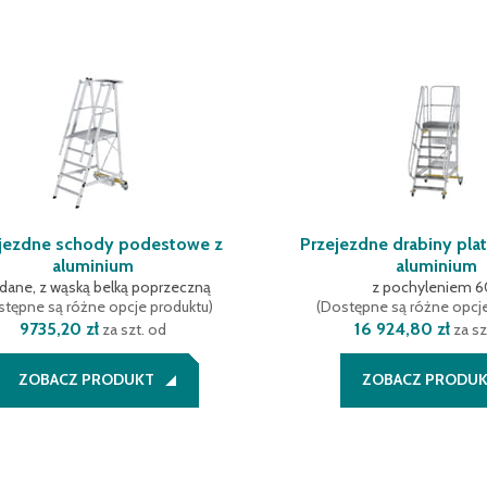
jezdne schody podestowe z
Przejezdne drabiny pl
aluminium
aluminium
adane, z wąską belką poprzeczną
z pochyleniem 6
tępne są różne opcje produktu
)
(
Dostępne są różne opcj
9735,20 zł
16 924,80 zł
za szt. od
za sz
ZOBACZ PRODUKT
ZOBACZ PRODU