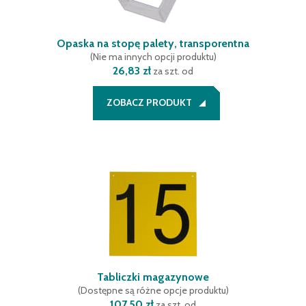
Opaska na stopę palety, transporentna
(
Nie ma innych opcji produktu
)
26,83 zł
za szt. od
ZOBACZ PRODUKT
Tabliczki magazynowe
(
Dostępne są różne opcje produktu
)
107,50 zł
za szt. od