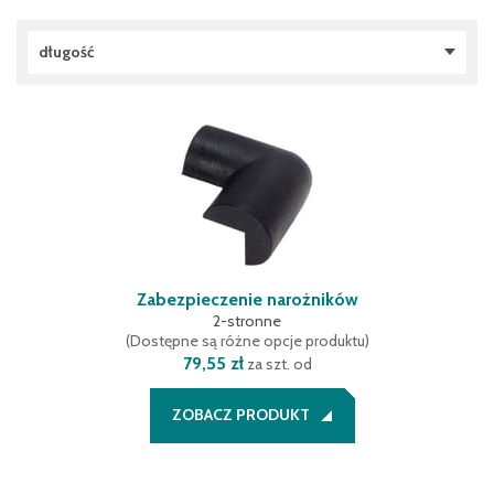
długość
1000 mm
(
3
)
5000 mm
(
2
)
Zabezpieczenie narożników
2-stronne
(
Dostępne są różne opcje produktu
)
79,55 zł
za szt. od
ZOBACZ PRODUKT