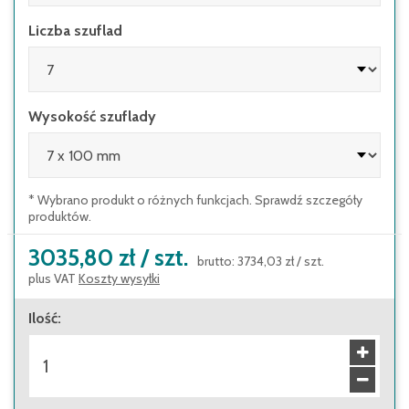
Inne konfiguracje i przegródki do szuflad
Liczba szuflad
można znaleźć na zamówienie
Wysokość szuflady
* Wybrano produkt o różnych funkcjach. Sprawdź szczegóły
produktów.
3035,80 zł
/
szt.
brutto
:
3734,03 zł
/
szt.
plus VAT
Koszty wysyłki
Ilość
: