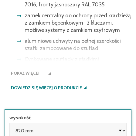
7016, fronty jasnoszary RAL 7035
zamek centralny do ochrony przed kradzieżą
z zamkiem bębenkowym i 2 kluczami,
możliwe systemy z zamkiem szyfrowym
aluminiowe uchwyty na pełnej szerokości
szafki zamocowane do szuflad
Cynkowane szuflady z gładkimi
krawędziami. Dodatkowe wyposażenie może
POKAŻ WIĘCEJ
zostać dodane później, tak aby sprostać
Twoim wymaganiom; separatory szuflad
DOWIEDZ SIĘ WIĘCEJ O PRODUKCIE
mogą być umieszczanie w odstępach co 50
mm. Ta opcja jest dostępna dla szuflad o
wysokości frontowego panelu 75 mm lub
więcej.
wysokość
z blokadą wysunięcia szuflad i
zabezpieczeniem przed wypadnięciem