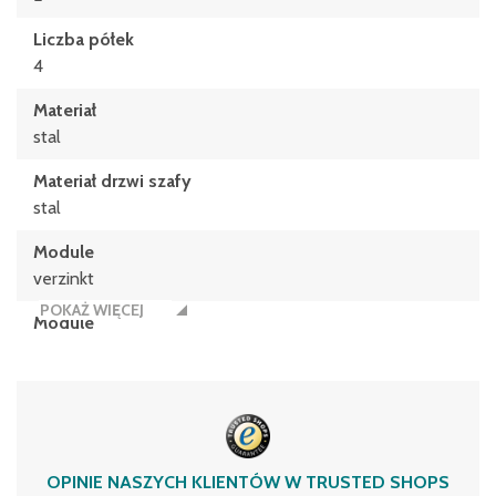
Liczba półek
4
Materiał
stal
Materiał drzwi szafy
stal
Module
verzinkt
POKAŻ WIĘCEJ
Module
Stahl
Nośność na poziom półkowy
50 kg
sku
OPINIE NASZYCH KLIENTÓW W TRUSTED SHOPS
13-T003861