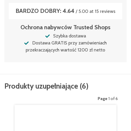
BARDZO DOBRY: 4.64
Zamek
/ 5.00 at 15 reviews
3-punktowe zamknięcie prętowe
Ochrona nabywców Trusted Shops
Zamknięcie
Szybka dostawa
Zamek bębenkowy z 2 kluczami
Dostawa GRATIS przy zamówieniach
przekraczających wartość 1200 zł netto
Produkty uzupełniające
(
6
)
Page
1 of 6