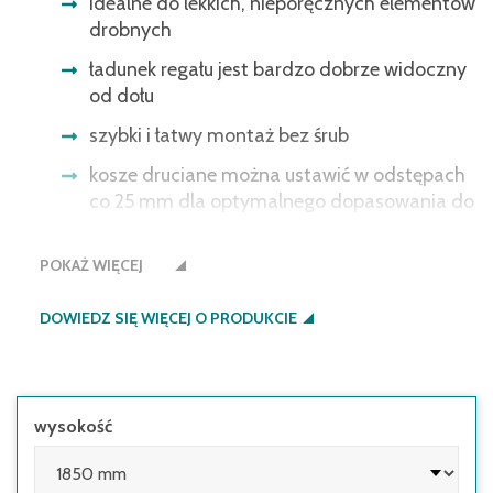
idealne do lekkich, nieporęcznych elementów
drobnych
ładunek regału jest bardzo dobrze widoczny
od dołu
szybki i łatwy montaż bez śrub
kosze druciane można ustawić w odstępach
co 25 mm dla optymalnego dopasowania do
składowanych towarów
POKAŻ WIĘCEJ
Użytkownik jest zobowiązany do
zabezpieczenia regałów na wypadek
DOWIEDZ SIĘ WIĘCEJ O PRODUKCIE
przechyłu:
• wysokość górnej półki w stosunku do
głębokości regału jest większa niż 5:1
wysokość
• regały wyposażone są w drzwi skrzydłowe o
stosunku wysokości do głębokości większym