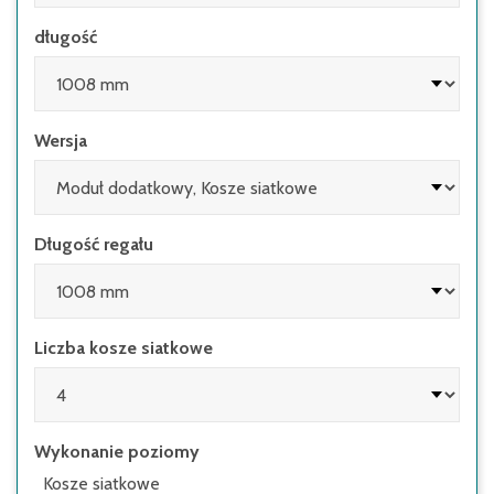
niż 4:1
długość
• regały wyposażone są w elementy wysuwne
(np. szuflady), a w przypadku regałów z
drabinkami
Wersja
Długość regału
Liczba kosze siatkowe
Wykonanie poziomy
Kosze siatkowe