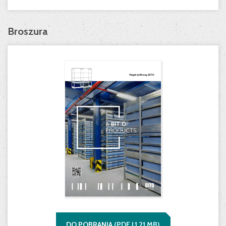
Broszura
DO POBRANIA
(
PDF |
1,21
MB)