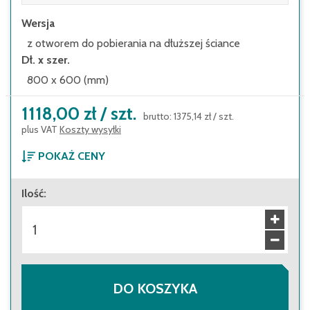
Wersja
z otworem do pobierania na dłuższej ściance
Dł. x szer.
800 x 600 (mm)
1118,00 zł
/
szt.
brutto
:
1375,14 zł
/
szt.
plus VAT
Koszty wysyłki
POKAŻ CENY
Od 1 szt.
Ilość
:
1118,00 zł
brutto
:
1375,14 zł
Od 8 szt.
1057,80 zł
brutto
:
1301,09 zł
Od 100 szt.
812,70 zł
brutto
:
999,62 zł
DO KOSZYKA