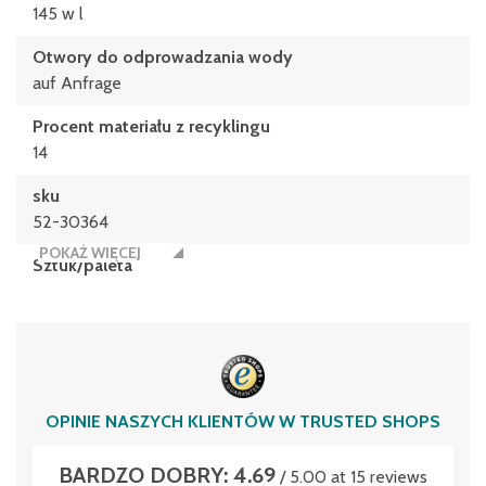
145 w l
Otwory do odprowadzania wody
auf Anfrage
Procent materiału z recyklingu
14
sku
52-30364
POKAŻ WIĘCEJ
Sztuk/paleta
8
Typ pojemnika
SL86426K
Zmontowane ramy
OPINIE NASZYCH KLIENTÓW W TRUSTED SHOPS
Nein
BARDZO DOBRY: 4.69
/ 5.00 at 15 reviews