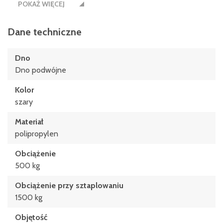
POKAŻ WIĘCEJ
Szerokość wewnętrzna
525 mm
Dane techniczne
Szerokość wewnętrzna
Dno
539 mm
Dno podwójne
wysokość
Kolor
520 mm
szary
Wysokość otworu do poboru towaru
Materiał
310 mm
polipropylen
Wysokość wewnętrzna
Obciążenie
373 mm
500 kg
Obciążenie przy sztaplowaniu
1500 kg
Objętość