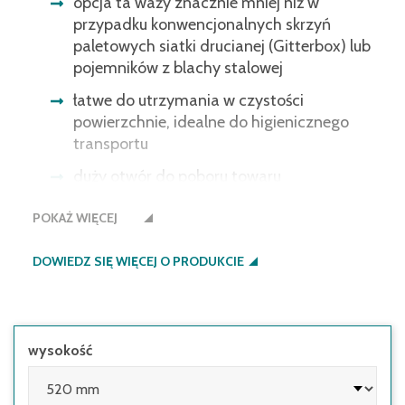
opcja ta waży znacznie mniej niż w
przypadku konwencjonalnych skrzyń
paletowych siatki drucianej (Gitterbox) lub
pojemników z blachy stalowej
łatwe do utrzymania w czystości
powierzchnie, idealne do higienicznego
transportu
duży otwór do poboru towaru
możliwość wjechania pod pojemnik wózkiem
POKAŻ WIĘCEJ
wysokiego podnoszenia lub ręcznym
wózkiem paletowym
DOWIEDZ SIĘ WIĘCEJ O PRODUKCIE
wysokość