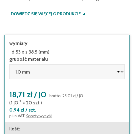
DOWIEDZ SIĘ WIĘCEJ O PRODUKCIE
wymiary
d 53 x s 38,5 (mm)
grubość materiału
18,71 zł
/
JO
brutto
:
23,01 zł
/
JO
?
(1
JO
=
20
szt.
)
0,94 zł
/
szt.
plus VAT
Koszty wysyłki
Ilość
: