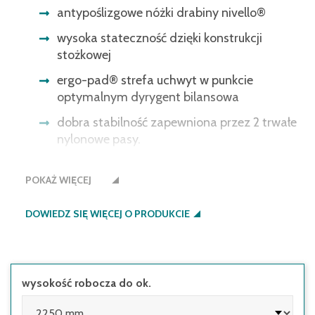
antypoślizgowe nóżki drabiny nivello®
wysoka stateczność dzięki konstrukcji
stożkowej
ergo-pad® strefa uchwyt w punkcie
optymalnym dyrygent bilansowa
dobra stabilność zapewniona przez 2 trwałe
nylonowe pasy.
odległość między stopniami 235 mm,
POKAŻ WIĘCEJ
pochylenie drabiny 20°
DOWIEDZ SIĘ WIĘCEJ O PRODUKCIE
wysokość robocza do ok.