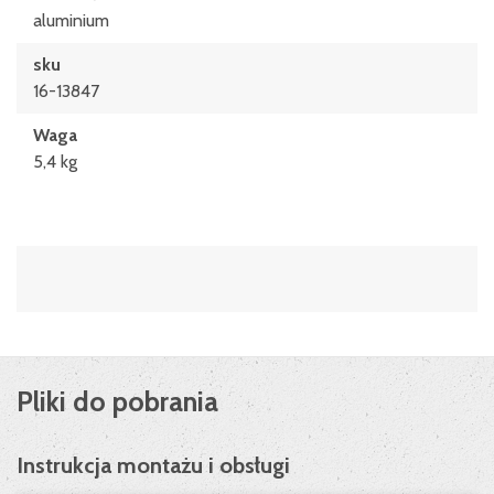
aluminium
sku
16-13847
Waga
5,4 kg
Pliki do pobrania
Instrukcja montażu i obsługi