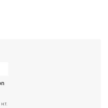
on
 H.T.