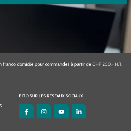
on franco domicile pour commandes à partir de CHF 250,- H.T.
BITO SUR LES RÉSEAUX SOCIAUX
S