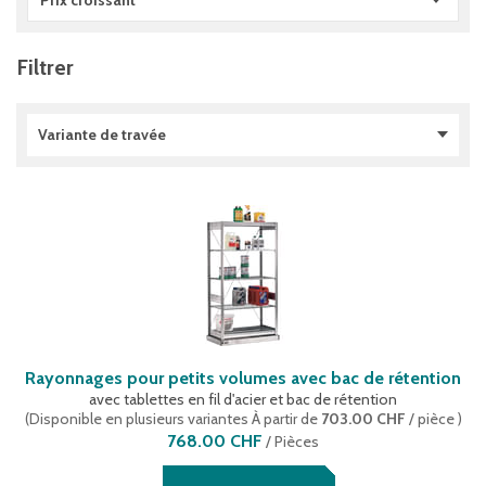
Prix croissant
Filtrer
Variante de travée
Travée de départ
(
1
)
Travée d'extension
(
1
)
Rayonnages pour petits volumes avec bac de rétention
avec tablettes en fil d'acier et bac de rétention
(
Disponible en plusieurs variantes
À partir de
703.00 CHF
/ pièce
)
768.00 CHF
/
Pièces