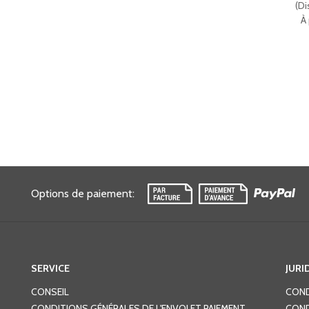
(
Di
À 
Options de paiement
:
SERVICE
JURI
CONSEIL
COND
CONDITIONS GÉNÉRALES DE L'ENVOI ET PAIEMENT
COND