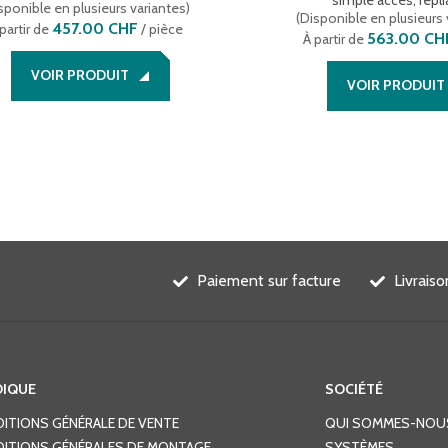
simple accès, repli
sponible en plusieurs variantes
)
(
Disponible en plusieurs 
457.00 CHF
partir de
/ pièce
563.00 CH
À partir de
VOIR PRODUIT
VOIR PRODUIT
Paiement sur facture
Livrais
DIQUE
SOCIÉTÉ
ITIONS GÉNÉRALE DE VENTE
QUI SOMMES-NOU
ITIONS GÉNÉRALES DE MONTAGE
SYSTÈMES