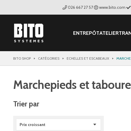
026 667 27 57
www.bito.com
ENTREPÔT
ATELIER
TRA
BITO SHOP
CATÉGORIES
ECHELLES ET ESCABEAUX
MARCHEP
Marchepieds et taboure
Trier par
Prix croissant