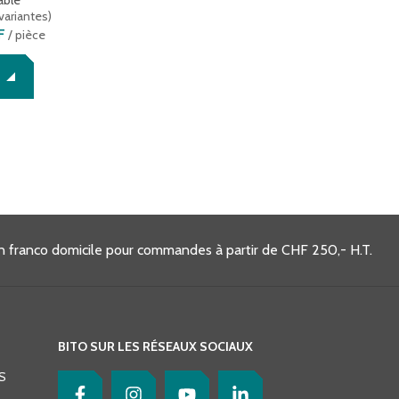
able
variantes
)
F
/ pièce
on franco domicile pour commandes à partir de CHF 250,- H.T.
BITO SUR LES RÉSEAUX SOCIAUX
S