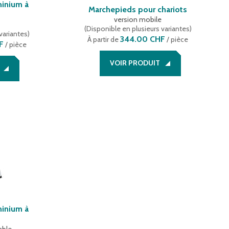
minium à
Marchepieds pour chariots
version mobile
(
Disponible en plusieurs variantes
)
variantes
)
344.00 CHF
À partir de
/ pièce
F
/ pièce
VOIR PRODUIT
minium à