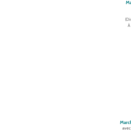
Ma
(
Di
À
Marc
avec