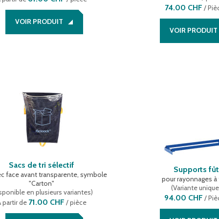
74.00 CHF
/
Piè
VOIR PRODUIT
VOIR PRODUIT
Sacs de tri sélectif
Supports fût
ec face avant transparente, symbole
pour rayonnages à 
"Carton"
(
Variante uniqu
sponible en plusieurs variantes
)
94.00 CHF
/
Piè
71.00 CHF
 partir de
/ pièce