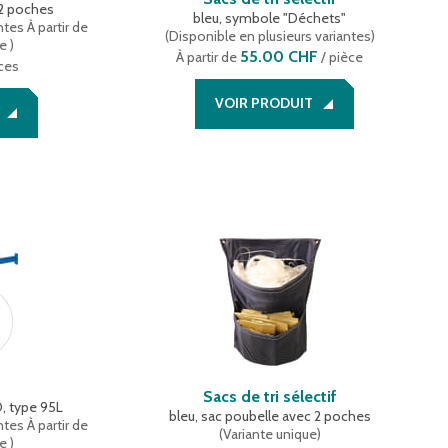
 2 poches
bleu, symbole "Déchets"
ntes
À partir de
(
Disponible en plusieurs variantes
)
ce
)
55.00 CHF
À partir de
/ pièce
ces
VOIR PRODUIT
Sacs de tri sélectif
, type 95L
bleu, sac poubelle avec 2 poches
ntes
À partir de
(
Variante unique
)
ce
)