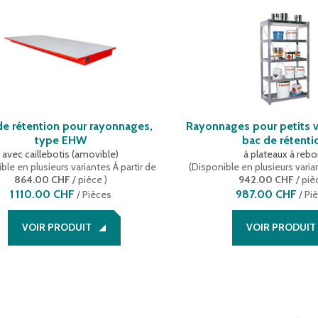
de rétention pour rayonnages,
Rayonnages pour petits 
type EHW
bac de rétenti
avec caillebotis (amovible)
à plateaux à rebo
ble en plusieurs variantes
À partir de
(
Disponible en plusieurs varia
864.00 CHF
/ pièce
)
942.00 CHF
/ piè
1 110.00 CHF
987.00 CHF
/
Pièces
/
Pi
VOIR PRODUIT
VOIR PRODUIT