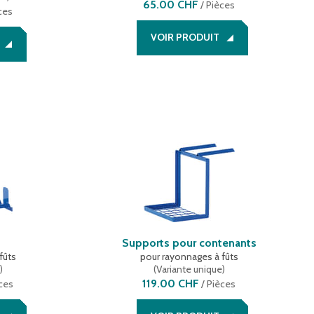
65.00 CHF
/
Pièces
ces
VOIR PRODUIT
Supports pour contenants
fûts
pour rayonnages à fûts
e
)
(
Variante unique
)
119.00 CHF
ces
/
Pièces