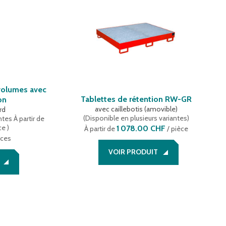
volumes avec
Tablettes de rétention RW-GR
on
avec caillebotis (amovible)
rd
(
Disponible en plusieurs variantes
)
ntes
À partir de
ce
)
1 078.00 CHF
À partir de
/ pièce
èces
VOIR PRODUIT