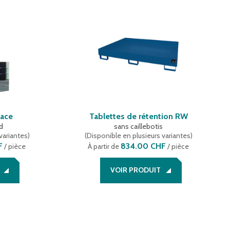
face
Tablettes de rétention RW
d
sans caillebotis
variantes
)
(
Disponible en plusieurs variantes
)
F
834.00 CHF
/ pièce
À partir de
/ pièce
VOIR PRODUIT