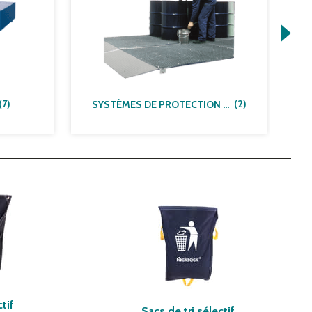
(
7
)
(
2
)
SYSTÈMES DE PROTECTION DE SURFACE
ctif
Sacs de tri sélectif