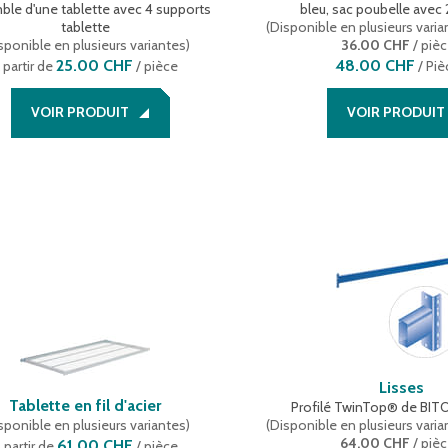
le d'une tablette avec 4 supports
bleu, sac poubelle avec
tablette
(
Disponible en plusieurs varia
sponible en plusieurs variantes
)
36.00 CHF
/ piè
25.00 CHF
48.00 CHF
 partir de
/ pièce
/
Piè
VOIR PRODUIT
VOIR PRODUIT
Lisses
Tablette en fil d'acier
Profilé TwinTop® de BITO
sponible en plusieurs variantes
)
(
Disponible en plusieurs varia
64.00 CHF
/ piè
61.00 CHF
 partir de
/ pièce