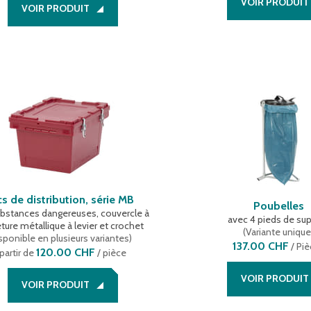
VOIR PRODUIT
VOIR PRODUIT
s de distribution, série MB
Poubelles
ubstances dangereuses, couvercle à
avec 4 pieds de su
ture métallique à levier et crochet
(
Variante uniqu
sponible en plusieurs variantes
)
137.00 CHF
/
Piè
120.00 CHF
partir de
/ pièce
VOIR PRODUIT
VOIR PRODUIT