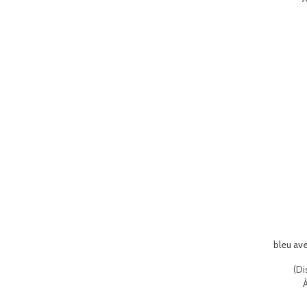
bleu av
(
Di
À