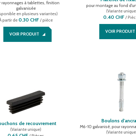
 rayonnages à tablettes, finition
pour montage au fond d'u
galvanisée
(
Variante uniqu
sponible en plusieurs variantes
)
0.40 CHF
/
Piè
0.30 CHF
À partir de
/ pièce
VOIR PRODUIT
VOIR PRODUIT
Boulons d'ancr
ouchons de recouvrement
M6-10 galvanisé, pour rayonna
(
Variante unique
)
(
Variante uniqu
0.65 CHF
/
Pièces