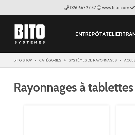
026 667 27 57
www.bito.com
ENTREPÔT
ATELIER
TRA
BITO SHOP
CATÉGORIES
SYSTÈMES DE RAYONNAGES
ACCES
Rayonnages à tablettes