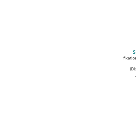
S
fixati
(
Di