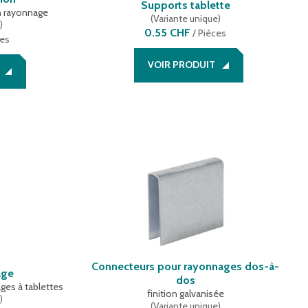
Supports tablette
n rayonnage
(
Variante unique
)
e
)
0.55 CHF
/
Pièces
ces
VOIR PRODUIT
Connecteurs pour rayonnages dos-à-
age
dos
ges à tablettes
finition galvanisée
e
)
(
Variante unique
)