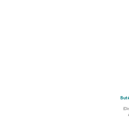
Buté
(
Di