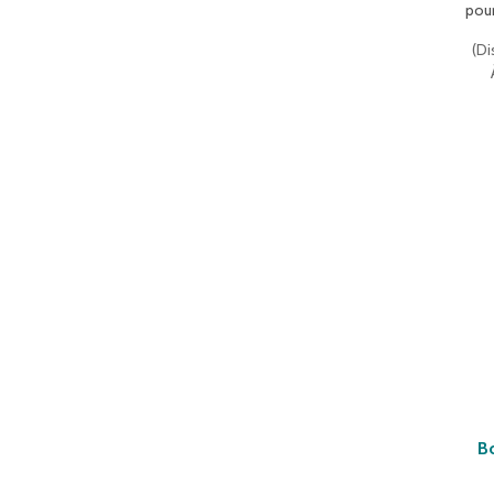
pour
(
Di
B