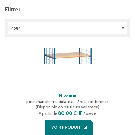
Filtrer
Pour
Chariots à bras support et chariots pour outils
(
1
)
Chariots multiplateaux
(
5
)
Chariots plateforme
(
1
)
Chariots pour bacs norme Europe
(
1
)
Roll-conteneurs
(
1
)
Niveaux
pour chariots multiplateaux / roll-conteneurs
(
Disponible en plusieurs variantes
)
80.00 CHF
À partir de
/ pièce
VOIR PRODUIT