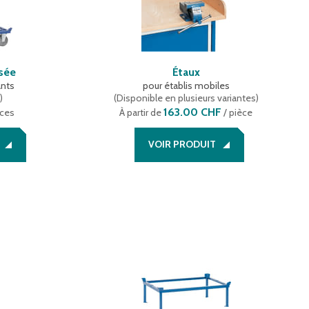
sée
Étaux
ants
pour établis mobiles
e
)
(
Disponible en plusieurs variantes
)
163.00 CHF
èces
À partir de
/ pièce
VOIR PRODUIT