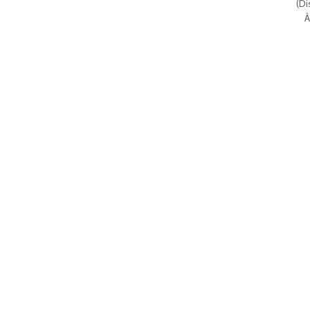
(
Di
À