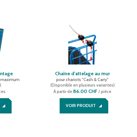
entage
Chaîne d'attelage au mur
au maximum
pour chariots "Cash & Carry"
e
)
(
Disponible en plusieurs variantes
)
86.00 CHF
ces
À partir de
/ pièce
VOIR PRODUIT