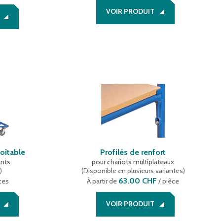
VOIR PRODUIT
oîtable
Profilés de renfort
ants
pour chariots multiplateaux
e
)
(
Disponible en plusieurs variantes
)
63.00 CHF
ces
À partir de
/ pièce
VOIR PRODUIT