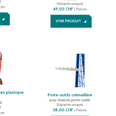
e
)
(
Variante unique
)
ces
49.00 CHF
/
Pièces
VOIR PRODUIT
 en plastique
Porte-outils crémaillère
pour chariots porte-outils
d
(
Variante unique
)
e
)
58.00 CHF
/
Pièces
ces