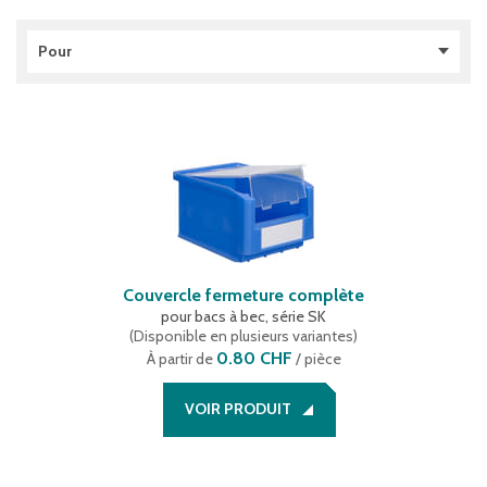
Pour
Bacs à bec, série PK
(
1
)
Bacs à bec, série SK
(
2
)
Bacs de distribution, série MB
(
1
)
Bacs de rangement, série RK
(
1
)
Bacs gerbables et emboîtables, série DSL
(
1
)
Bacs gerbables et emboîtables, série DST
(
1
)
Bacs gerbables et emboîtables, série U-Turn
(
1
)
Bacs gerbables norme Europe, série BN
(
1
)
Couvercle fermeture complète
Bacs gerbables norme Europe, série XL
(
2
)
pour bacs à bec, série SK
Bacs Kanban, série CTB
(
1
)
(
Disponible en plusieurs variantes
)
Bacs pour charges lourdes, série SL
(
1
)
0.80 CHF
À partir de
/ pièce
Bacs pour petit matériel, série KLT
(
4
)
VOIR PRODUIT