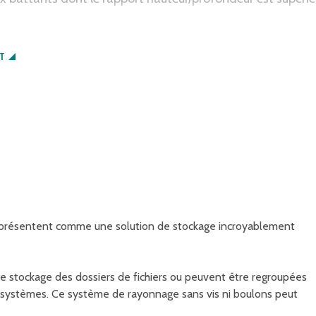
léments coulissants (par ex. tiroirs) et de rayonnages avec
T
 présentent comme une solution de stockage incroyablement
e stockage des dossiers de fichiers ou peuvent être regroupées
s systèmes. Ce système de rayonnage sans vis ni boulons peut