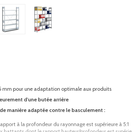
 25 mm pour une adaptation optimale aux produits
ieurement d'une butée arrière
es de manière adaptée contre le basculement :
r rapport à la profondeur du rayonnage est supérieure à 5:1
ux battants dont le rapport hauteur/profondeur est supérie