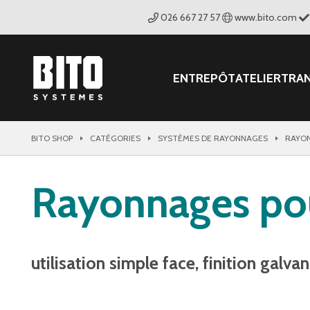
026 667 27 57
www.bito.com
ENTREPÔT
ATELIER
TRA
BITO SHOP
CATÉGORIES
SYSTÈMES DE RAYONNAGES
RAYON
Rayonnages pou
utilisation simple face, finition galva