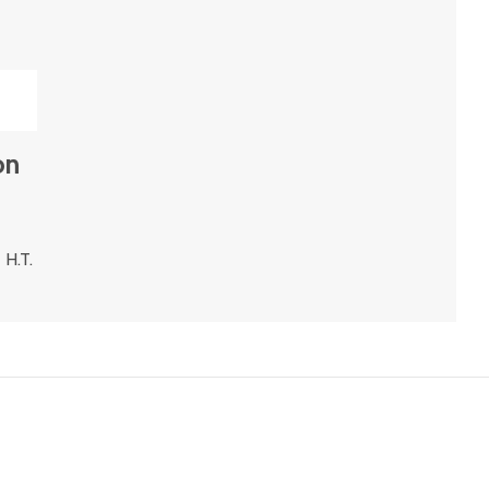
on
 H.T.