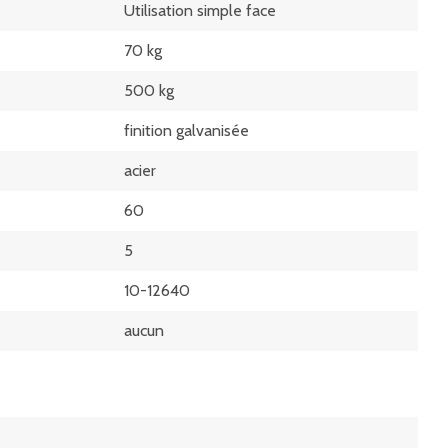
Utilisation simple face
70 kg
500 kg
finition galvanisée
acier
60
5
10-12640
aucun