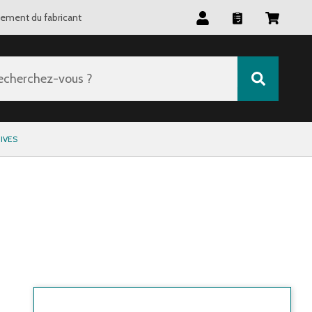
tement du fabricant
echerchez-vous ?
IVES