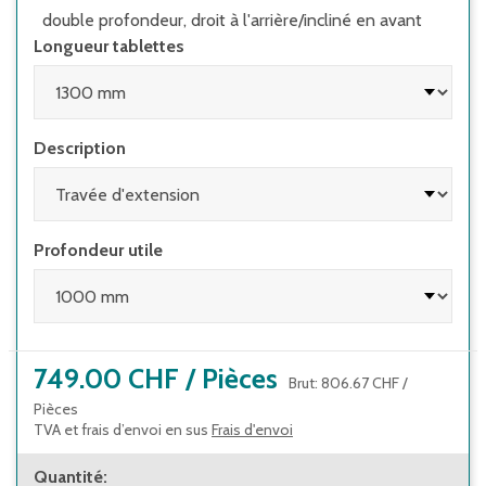
est supérieur à 4:1
double profondeur, droit à l'arrière/incliné en avant
Longueur tablettes
• lors de l'utilisation de rayonnages avec
éléments coulissants (par ex. tiroirs) et de
rayonnages avec échelles
Description
Profondeur utile
749.00 CHF
/
Pièces
Brut
:
806.67 CHF
/
Pièces
TVA et frais d’envoi en sus
Frais d'envoi
Quantité
: