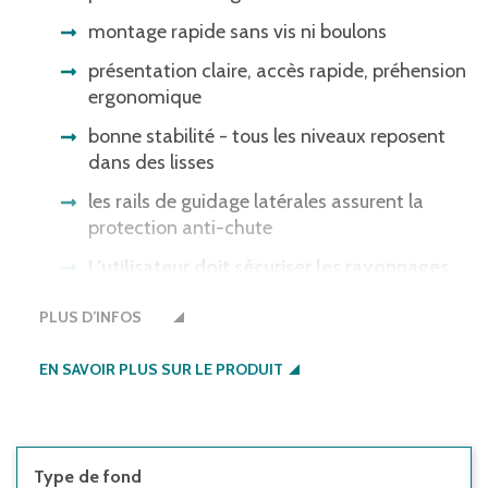
montage rapide sans vis ni boulons
présentation claire, accès rapide, préhension
ergonomique
bonne stabilité - tous les niveaux reposent
dans des lisses
les rails de guidage latérales assurent la
protection anti-chute
L’utilisateur doit sécuriser les rayonnages
de manière adaptée contre le
PLUS D’INFOS
basculement :
EN SAVOIR PLUS SUR LE PRODUIT
• si la hauteur de la tablette supérieure par
rapport à la profondeur du rayonnage est
supérieure à 5:1
• si le rayonnage est équipé de portes à deux
battants dont le rapport hauteur/profondeur
Type de fond