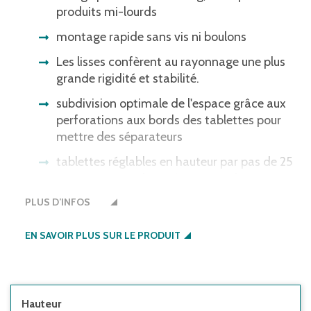
produits mi-lourds
montage rapide sans vis ni boulons
Les lisses confèrent au rayonnage une plus
grande rigidité et stabilité.
subdivision optimale de l'espace grâce aux
perforations aux bords des tablettes pour
mettre des séparateurs
tablettes réglables en hauteur par pas de 25
mm pour une adaptation optimale aux
produits
PLUS D’INFOS
L’utilisateur doit sécuriser les rayonnages
EN SAVOIR PLUS SUR LE PRODUIT
de manière adaptée contre le
basculement :
• si la hauteur de la tablette supérieure par
rapport à la profondeur du rayonnage est
Hauteur