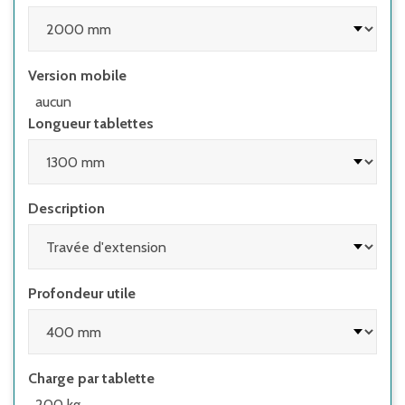
supérieure à 5:1
• si le rayonnage est équipé de portes à deux
battants dont le rapport hauteur/profondeur
Version mobile
est supérieur à 4:1
aucun
• lors de l'utilisation de rayonnages avec
Longueur tablettes
éléments coulissants (par ex. tiroirs) et de
rayonnages avec échelles
Description
Profondeur utile
Charge par tablette
200 kg