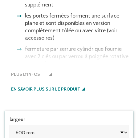
supplément
les portes fermées forment une surface
plane et sont disponibles en version
complètement tôlée ou avec vitre (voir
accessoires)
fermeture par serrure cylindrique fournie
avec 2 clés ou par verrou à poignée rotative
pour cadenas
PLUS D’INFOS
bonne protection de vos objets de valeur -
aussi disponible avec serrures
EN SAVOIR PLUS SUR LE PRODUIT
surfaces lisses permettant un nettoyage
facile
possibilité d’extensions à l’aménagement
individuel
largeur
profondeur 500 mm