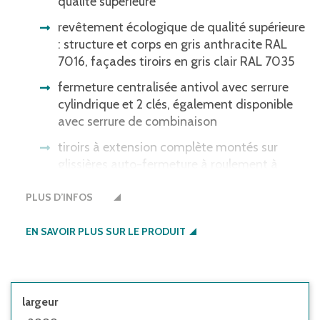
qualité supérieure
revêtement écologique de qualité supérieure
: structure et corps en gris anthracite RAL
7016, façades tiroirs en gris clair RAL 7035
fermeture centralisée antivol avec serrure
cylindrique et 2 clés, également disponible
avec serrure de combinaison
tiroirs à extension complète montés sur
glissières auto-fermeture à roulement à
billes, capacité de charge 80 kg par tiroir,
PLUS D’INFOS
dimensions utiles des tiroirs 600 x 450 mm
poignées en aluminium sur toute la longueur,
EN SAVOIR PLUS SUR LE PRODUIT
fourniture prémontée
plateau multiplis hêtre, épaisseur 40 mm,
collé en plusieurs couches - résistant à l'eau
et au gauchissement
largeur