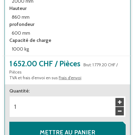
2000 mm
fourniture non-assemblée pour permettre
Hauteur
une configuration personnalisée à partir des
860 mm
composants choisis
profondeur
autres configurations et options de
600 mm
compartimentage pour tiroirs sur demande
Capacité de charge
tiroirs à extension complète montés sur
1000 kg
glissières auto-fermeture à roulement à
billes, capacité de charge 80 kg par tiroir,
1 652.00 CHF
/
Pièces
Brut
:
1 779.20 CHF
/
dimensions utiles des tiroirs 500 x 450 mm
Pièces
TVA et frais d’envoi en sus
Frais d'envoi
pieds réglables pour niveler les inégalités du
sol
Quantité
:
METTRE AU PANIER