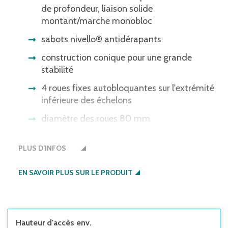
de profondeur, liaison solide
montant/marche monobloc
sabots nivello® antidérapants
construction conique pour une grande
stabilité
4 roues fixes autobloquantes sur l'extrémité
inférieure des échelons
diamètre des roues 80 mm
hauteur entre deux marches 235 mm,
PLUS D’INFOS
inclinaison d'échelle 20°
EN SAVOIR PLUS SUR LE PRODUIT
Hauteur d'accès env.