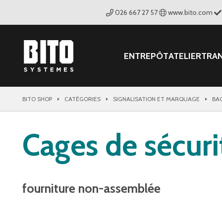
026 667 27 57
www.bito.com
ENTREPÔT
ATELIER
TRA
BITO SHOP
CATÉGORIES
SIGNALISATION ET MARQUAGE
BA
Cages de sécur
fourniture non-assemblée