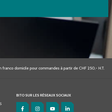
on franco domicile pour commandes à partir de CHF 250,- H.T.
BITO SUR LES RÉSEAUX SOCIAUX
S