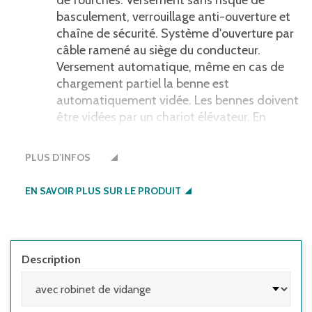
de fourches. Versement sans risque de
basculement, verrouillage anti-ouverture et
chaîne de sécurité. Système d'ouverture par
câble ramené au siège du conducteur.
Versement automatique, même en cas de
chargement partiel la benne est
automatiquement vidée. Les bennes doivent
être vidées par un chariot élévateur. En
descendant la benne vers le sol celle-ci se
remet en place et à nouveau être chargée.
PLUS D’INFOS
Robinet de vidange pour séparer les liquides
des solides, n° d'article complété par un A.
EN SAVOIR PLUS SUR LE PRODUIT
Livrée avec câble. Roues en option.
Description