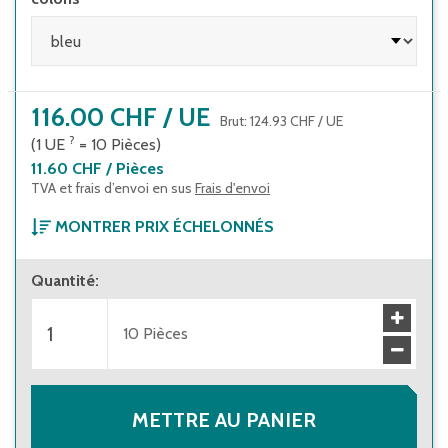
116.00 CHF
/
UE
Brut
:
124.93 CHF
/
UE
?
(1
UE
=
10
Pièces
)
11.60 CHF
/
Pièces
TVA et frais d’envoi en sus
Frais d'envoi
MONTRER PRIX ÉCHELONNÉS
À partir de 1 unité d’emballage
Quantité
:
116.00 CHF
(
11.60 CHF
/
Pièces
)
Brut
:
124.93 CHF
(
12.49 CHF
/
Pièces
)
10
Pièces
À partir de 10 unités d’emballage
105.00 CHF
(
10.50 CHF
/
Pièces
)
Brut
:
113.09 CHF
(
11.31 CHF
/
Pièces
)
METTRE AU PANIER