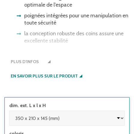
optimale de l'espace
poignées intégrées pour une manipulation en
toute sécurité
la conception robuste des coins assure une
excellente stabilité
avancement optimal sur convoyeurs grâce
au fond légèrement rugueux aux bords
PLUS D’INFOS
arrondis
EN SAVOIR PLUS SUR LE PRODUIT
dim. ext. L x l x H
coloris