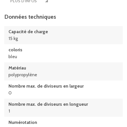
PLUS D’INFOS
Largeur intérieure au bord sup.
186 mm
Données techniques
Largeur ouverture de prélèvement
Capacité de charge
163 mm
15 kg
longueur
coloris
350 mm
bleu
Longueur étiquettes
Matériau
98 mm
polypropylène
Longueur intérieure à la base
Nombre max. de diviseurs en largeur
296 mm
0
Longueur intérieure au bord supérieur
Nombre max. de diviseurs en longueur
299 mm
1
Numérotation