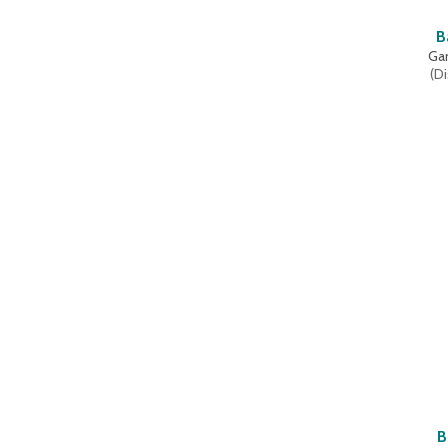
B
Ga
(
Di
B