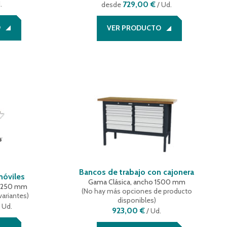
.
729,00 €
desde
/ Ud.
O
VER PRODUCTO
Bancos de trabajo con cajonera
móviles
Gama Clásica, ancho 1500 mm
 1250 mm
(
No hay más opciones de producto
variantes
)
disponibles
)
 Ud.
923,00 €
/
Ud.