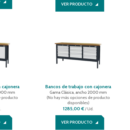
O
VER PRODUCTO
 cajonera
Bancos de trabajo con cajonera
 2000 mm
Gama Clásica, ancho 2000 mm
e producto
(
No hay más opciones de producto
disponibles
)
1285,00 €
.
/
Ud.
O
VER PRODUCTO