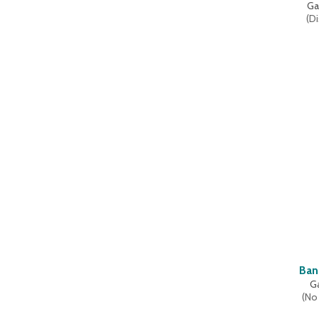
Ga
(
Di
Ban
G
(
No