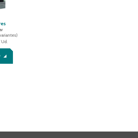
res
ar
variantes
)
 Ud.
O