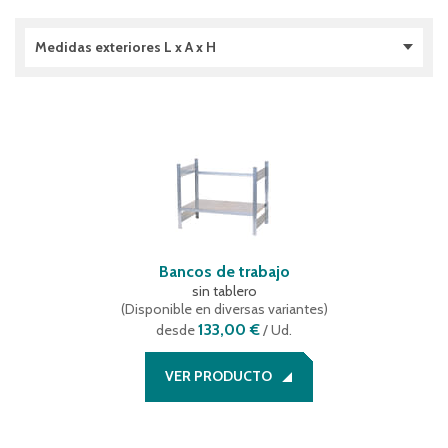
Medidas exteriores L x A x H
1100 x 624 x 850 (mm)
(
1
)
1100 x 700 x 880 (mm)
(
1
)
2100 x 624 x 850 (mm)
(
1
)
2100 x 700 x 872 (mm)
(
1
)
2100 x 700 x 880 (mm)
(
1
)
3100 x 624 x 850 (mm)
(
1
)
3200 x 700 x 880 (mm)
(
1
)
Bancos de trabajo
sin tablero
(
Disponible en diversas variantes
)
133,00 €
desde
/ Ud.
VER PRODUCTO