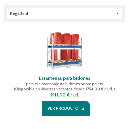
Regalfeld
Módulo adicional
(
1
)
Módulo principal
(
1
)
Estanterías para bidones
para el almacenaje de bidones sobre palets
(
Disponible en diversas variantes
desde
1754,00 €
/ Ud.
)
1911,00 €
/
Ud.
VER PRODUCTO