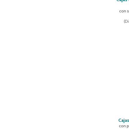
con s
(
Di
Caja
con p