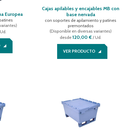
Cajas apilables y encajables MB con
ma Europea
base nervada
 patines
con soportes de apilamiento y patines
variantes
)
premontados
(
Disponible en diversas variantes
)
 Ud.
120,00 €
desde
/ Ud.
O
VER PRODUCTO