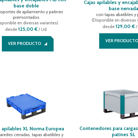
Cajas apilables y encaj
base doble
base nervad
oportes de apilamiento y patines
con tapas abatibles y 
premontados
(
Disponible en diversas 
sponible en diversas variantes
)
129,00 €
desde
/
125,00 €
desde
/ Ud.
VER PRODUCT
VER PRODUCTO
Contenedores para carga
s apilables XL Norma Europea
patines SL
aredes cerradas, tapas abatibles y