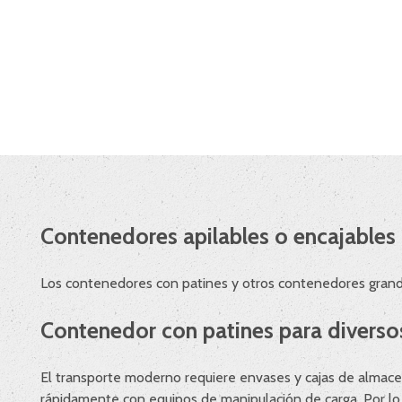
Contenedores apilables o encajables
Los contenedores con patines y otros contenedores grand
Contenedor con patines para diverso
El transporte moderno requiere envases y cajas de almac
rápidamente con equipos de manipulación de carga. Por l