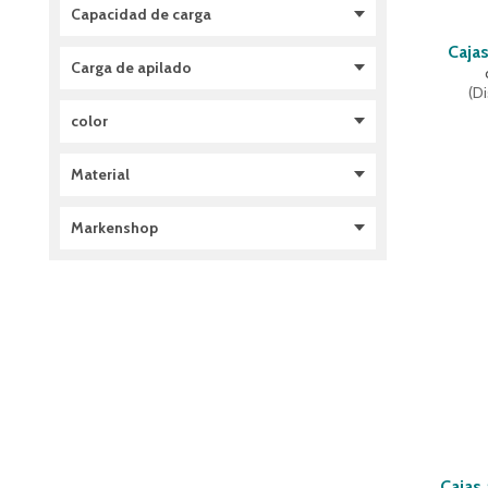
Capacidad de carga
220 mm
(
1
)
147 litros
(
4
)
con tapas abatibles
(
5
)
238 mm
(
1
)
151 litros
(
2
)
200 kg
(
7
)
Caja
Carga de apilado
320 mm
(
1
)
164 litros
(
4
)
75 kg
(
3
)
(
Di
338 mm
(
1
)
223 litros
(
7
)
500 kg
(
7
)
1500 kg
(
7
)
color
420 mm
(
3
)
36 litros
(
2
)
200 kg
(
2
)
423 mm
(
2
)
79 litros
(
2
)
800 kg
(
4
)
gris
(
8
)
Material
438 mm
(
1
)
300 kg
(
2
)
azul
(
4
)
453 mm
(
4
)
azul colombino
(
6
)
polipropileno
(
18
)
Markenshop
520 mm
(
8
)
523 mm
(
2
)
BITO
(
17
)
538 mm
(
1
)
541 mm
(
2
)
Cajas