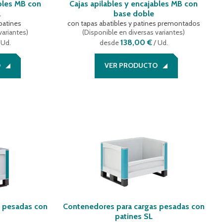
ables MB con
Cajas apilables y encajables MB con
a
base doble
patines
con tapas abatibles y patines premontados
variantes
)
(
Disponible en diversas variantes
)
138,00 €
 Ud.
desde
/ Ud.
O
VER PRODUCTO
s pesadas con
Contenedores para cargas pesadas con
patines SL