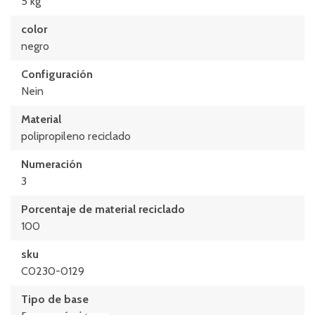
Longitud interior
5 kg
196 mm
color
Longitud interior
negro
199 mm
Configuración
Medidas de la base L x A
Nein
230 x 150 (mm)
Material
polipropileno reciclado
Numeración
3
Porcentaje de material reciclado
100
sku
C0230-0129
Tipo de base