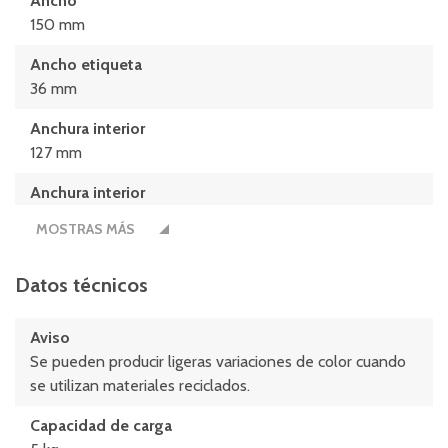
Ancho
150 mm
Ancho etiqueta
36 mm
Anchura interior
127 mm
Anchura interior
129 mm
MOSTRAS MÁS
Longitud
230 mm
Datos técnicos
Longitud abertura
Aviso
115 mm
Se pueden producir ligeras variaciones de color cuando
Longitud etiqueta
se utilizan materiales reciclados.
98 mm
Capacidad de carga