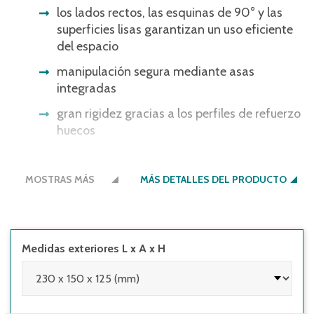
los lados rectos, las esquinas de 90° y las
superficies lisas garantizan un uso eficiente
del espacio
manipulación segura mediante asas
integradas
gran rigidez gracias a los perfiles de refuerzo
huecos
óptimas características de marcha en
transportadores y canales dinámicos gracias
MOSTRAS MÁS
MÁS DETALLES DEL PRODUCTO
a la base con superficie rugosa y bordes
redondeados
Medidas exteriores L x A x H