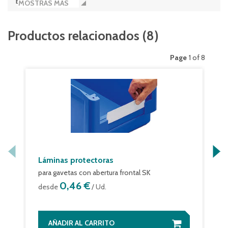
Base estándar
MOSTRAS MÁS
Tipo de caja/contenedor
Productos relacionados
(
8
)
SK2311Eco
Uds./palet
Page
1 of 8
420
Volumen
3 litros
Láminas protectoras
para gavetas con abertura frontal SK
0,46 €
desde
/ Ud.
AÑADIR AL CARRITO