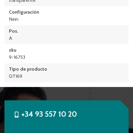
transparente
Configuración
Nein
Pos.
A
sku
9-16753
Tipo de producto
QT169
+34 93 557 10 20