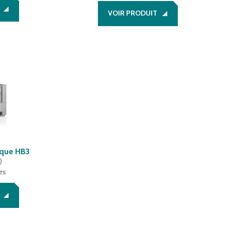
VOIR PRODUIT
ique HB3
e
)
es