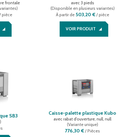
re frontale
avec 3 pieds
variantes
)
(
Disponible en plusieurs variantes
)
503,20 €
/ pièce
À partir de
/ pièce
VOIR PRODUIT
Caisse-palette plastique Kubo
ique SB3
avec rabat d'ouverture, null, null
e
)
(
Variante unique
)
es
776,30 €
/
Pièces