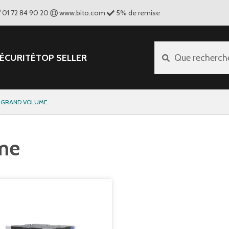
01 72 84 90 20
www.bito.com
5
%
de remise
ÉCURITÉ
TOP SELLER
Que recherch
 GRAND VOLUME
ume