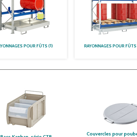
(
1
)
AYONNAGES POUR FÛTS
Couvercles pour poubel
Bacs Kanban, série CTB