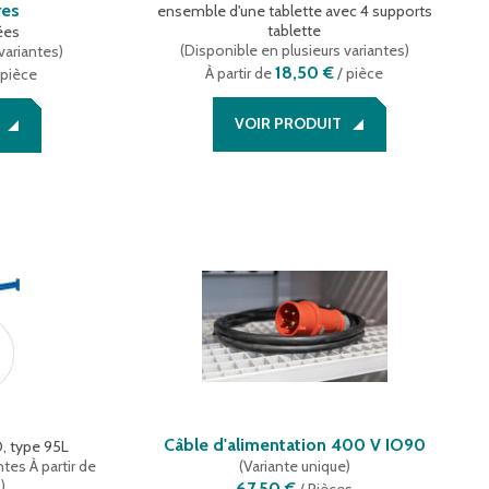
res
ensemble d'une tablette avec 4 supports
tablette
ées
(
Disponible en plusieurs variantes
)
variantes
)
18,50 €
À partir de
/ pièce
 pièce
VOIR PRODUIT
Câble d'alimentation 400 V IO90
, type 95L
ntes
À partir de
(
Variante unique
)
)
67,50 €