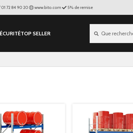
01 72 84 90 20
www.bito.com
5
%
de remise
ÉCURITÉ
TOP SELLER
Que recherch