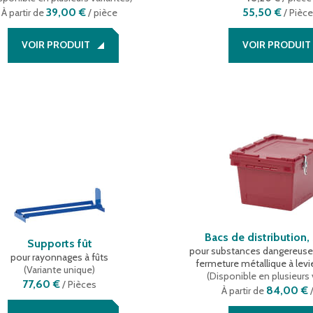
39,00 €
55,50 €
À partir de
/ pièce
/
Pièc
VOIR PRODUIT
VOIR PRODUIT
Bacs de distribution,
Supports fût
pour substances dangereuses
pour rayonnages à fûts
fermeture métallique à levi
(
Variante unique
)
(
Disponible en plusieurs 
77,60 €
/
Pièces
84,00 €
À partir de
/