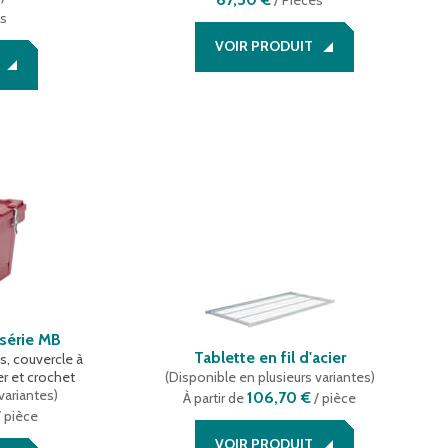
/
Pièces
es
VOIR PRODUIT
 série MB
Tablette en fil d'acier
, couvercle à
er et crochet
(
Disponible en plusieurs variantes
)
variantes
)
106,70 €
À partir de
/ pièce
 pièce
VOIR PRODUIT