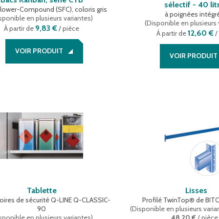
sélectif - 40 lit
lower-Compound (SFC), coloris gris
à poignées intégr
sponible en plusieurs variantes
)
(
Disponible en plusieurs 
9,83 €
À partir de
/ pièce
12,60 €
À partir de
/
VOIR PRODUIT
VOIR PRODUIT
Tablette
Lisses
oires de sécurité Q-LINE Q-CLASSIC-
Profilé TwinTop® de BITO
90
(
Disponible en plusieurs varia
sponible en plusieurs variantes
)
48,20 €
/ pièce