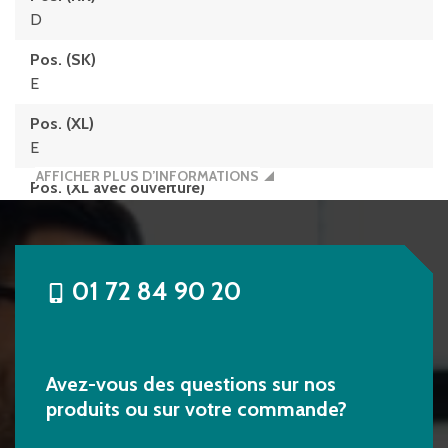
D
Pos. (SK)
E
Pos. (XL)
E
AFFICHER PLUS D’INFORMATIONS
Pos. (XL avec ouverture)
E
Pos. (XL avec semelles)
E
01 72 84 90 20
sku
46-20771
Avez-vous des questions sur nos
produits ou sur votre commande?