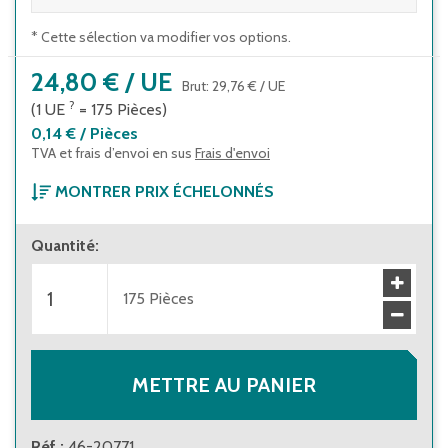
* Cette sélection va modifier vos options.
24,80 €
/
UE
Brut
:
29,76 €
/
UE
?
(1
UE
=
175
Pièces
)
0,14 €
/
Pièces
TVA et frais d’envoi en sus
Frais d'envoi
MONTRER PRIX ÉCHELONNÉS
À partir de 1 unité d’emballage
Quantité
:
24,80 €
(
0,14 €
/
Pièces
)
Brut
:
29,76 €
(
0,17 €
/
Pièces
)
À partir de 10 unités d’emballage
175
Pièces
22,30 €
(
0,13 €
/
Pièces
)
Brut
:
26,76 €
(
0,16 €
/
Pièces
)
METTRE AU PANIER
Réf.
:
46-20771