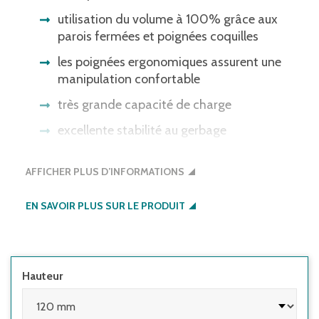
utilisation du volume à 100% grâce aux
parois fermées et poignées coquilles
les poignées ergonomiques assurent une
manipulation confortable
très grande capacité de charge
excellente stabilité au gerbage
Veuillez noter : Certains systèmes de
AFFICHER PLUS D’INFORMATIONS
barrières lumineuses ne reconnaissent pas
les bacs à fond noir. Nous serons heureux
EN SAVOIR PLUS SUR LE PRODUIT
de vous proposer des bacs dont le fond est
du même coloris que le bac.
Hauteur