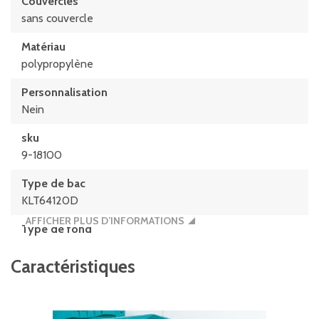
Couvercles
sans couvercle
Matériau
polypropylène
Personnalisation
Nein
sku
9-18100
Type de bac
KLT64120D
AFFICHER PLUS D’INFORMATIONS
Type de fond
Fond double
Caractéristiques
Volume
16 litres