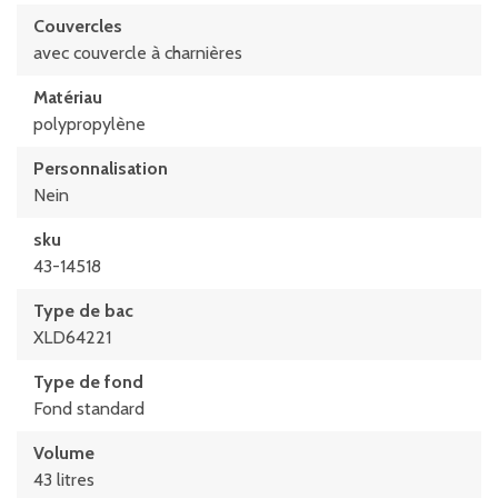
Longueur intérieure au bord supérieur
Couvercles
568 mm
avec couvercle à charnières
Matériau
polypropylène
Personnalisation
Nein
sku
43-14518
Type de bac
XLD64221
Type de fond
Fond standard
Volume
43 litres