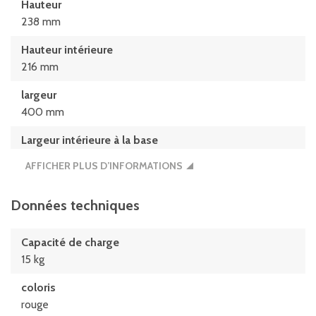
Hauteur
238 mm
Hauteur intérieure
216 mm
largeur
400 mm
Largeur intérieure à la base
359 mm
AFFICHER PLUS D’INFORMATIONS
Largeur intérieure au bord sup.
368 mm
Données techniques
longueur
Capacité de charge
600 mm
15 kg
Longueur intérieure à la base
coloris
559 mm
rouge